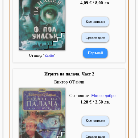
4,09 € / 8,00 лв.
Към книгата
Сравни цени
От щанд "
Zakito
"
Игрите на палача. Част 2
Виктор О'Райли
Състояние:
Много добро
1,28 € / 2,50 лв.
Към книгата
Сравни цени