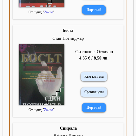
От щанд "
Zakito
"
Босът
Стан Потинджър
Състояние: Отлично
4,35 € / 8,50 лв.
Към книгата
Сравни цени
От щанд "
Zakito
"
Спирала