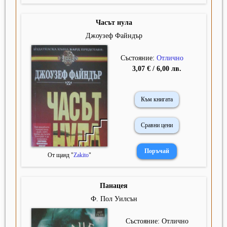
Часът нула
Джоузеф Файндър
Състояние:
Отлично
3,07 € / 6,00 лв.
Към книгата
Сравни цени
От щанд "
Zakito
"
Панацея
Ф. Пол Уилсън
Състояние: Отлично