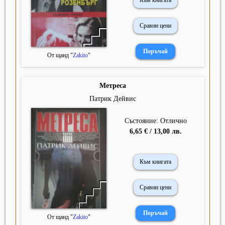
Към книгата
Сравни цени
От щанд "
Zakito
"
Метреса
Патрик Дейвис
Състояние: Отлично
6,65 € / 13,00 лв.
Към книгата
Сравни цени
От щанд "
Zakito
"