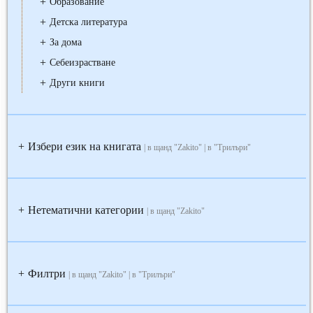
+
Образование
+
Детска литература
+
За дома
+
Себеизрастване
+
Други книги
Избери език на книгата
+
| в щанд "Zakito" | в "Трилъри"
Нетематични категории
+
| в щанд "Zakito"
Филтри
+
| в щанд "Zakito" | в "Трилъри"