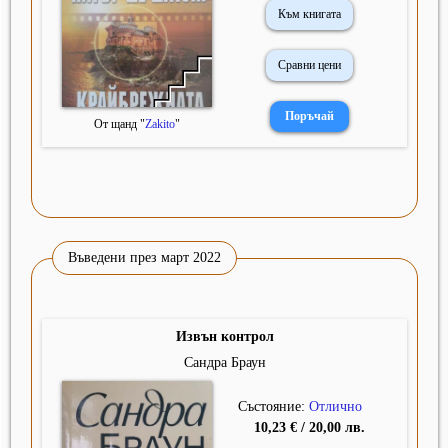
Към книгата
Сравни цени
От щанд "
Zakito
"
Въведени през март 2022
Извън контрол
Сандра Браун
Състояние:
Отлично
10,23 € / 20,00 лв.