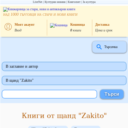
LiterNet
Културни новини
Книгосвят
За култура
над
търговци на стари и нови книги
1000
Моят акаунт
Кошница
Доставка
Вход
0
книги
Цена и срок
Търсачка
В заглавие и автор
В щанд "Zakito"
Книги от щанд "Zakito"