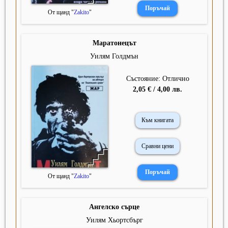
От щанд "
Zakito
"
Маратонецът
Уилям Голдмън
Състояние: Отлично
2,05 € / 4,00 лв.
Към книгата
Сравни цени
От щанд "
Zakito
"
Ангелско сърце
Уилям Хьортсбърг