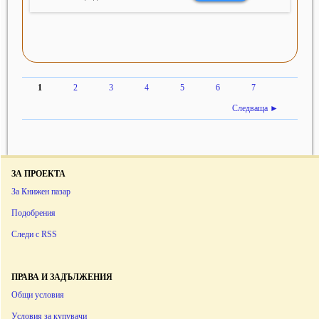
1
2
3
4
5
6
7
Следваща ►
ЗА ПРОЕКТА
За Книжен пазар
Подобрения
Следи с RSS
ПРАВА И ЗАДЪЛЖЕНИЯ
Общи условия
Условия за купувачи