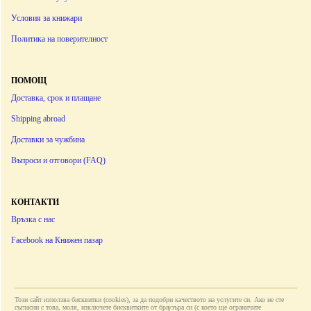
Условия за книжари
Политика на поверителност
ПОМОЩ
Доставка, срок и плащане
Shipping abroad
Доставки за чужбина
Въпроси и отговори (FAQ)
КОНТАКТИ
Връзка с нас
Facebook на Книжен пазар
Този сайт използва бисквитки (cookies), за да подобри качеството на услугите си. Ако не сте
съгласни с това, моля, изключете бисквитките от браузъра си (с което ще ограничите