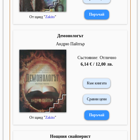
От щанд "
Zakito
"
Демонологът
Андрю Пайпър
Състояние: Отлично
6,14 € / 12,00 лв.
Към книгата
Сравни цени
От щанд "
Zakito
"
Нощния снайперист