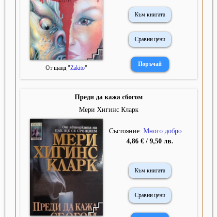
Към книгата
Сравни цени
От щанд "
Zakito
"
Преди да кажа сбогом
Мери Хигинс Кларк
Състояние:
Много добро
4,86 € / 9,50 лв.
Към книгата
Сравни цени