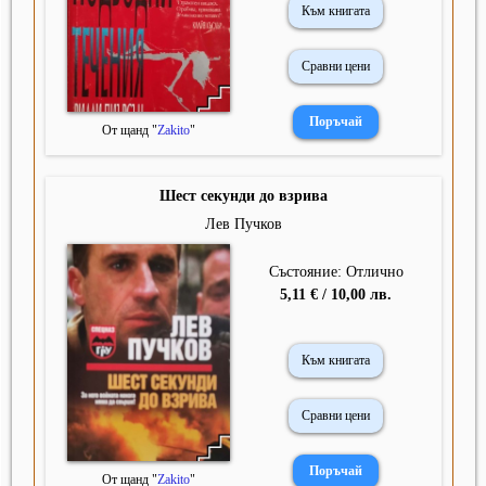
Към книгата
Сравни цени
От щанд "
Zakito
"
Шест секунди до взрива
Лев Пучков
Състояние: Отлично
5,11 € / 10,00 лв.
Към книгата
Сравни цени
От щанд "
Zakito
"