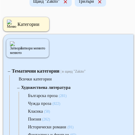
Щанд "Zakito"
Трилъри
Категории
Затвори менюто
Тематични категории
‒
| в щанд "Zakito"
Всички категории
‒
Художествена литература
Българска проза
(281)
Чужда проза
(822)
Класика
(58)
Поезия
(262)
Исторически романи
(91)
Фантастика и фентъзи