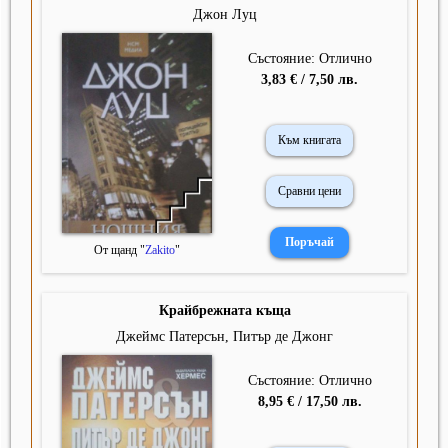
Джон Луц
Състояние: Отлично
3,83 € / 7,50 лв.
Към книгата
Сравни цени
От щанд "
Zakito
"
Крайбрежната къща
Джеймс Патерсън, Питър де Джонг
Състояние: Отлично
8,95 € / 17,50 лв.