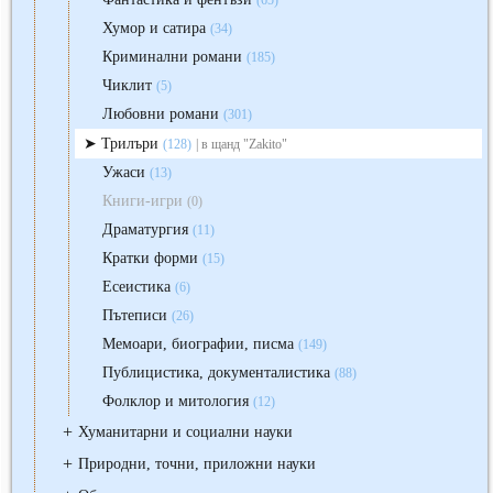
(65)
Хумор и сатира
(34)
Криминални романи
(185)
Чиклит
(5)
Любовни романи
(301)
Трилъри
(128)
| в щанд "Zakito"
Ужаси
(13)
Книги-игри
(0)
Драматургия
(11)
Кратки форми
(15)
Есеистика
(6)
Пътеписи
(26)
Мемоари, биографии, писма
(149)
Публицистика, документалистика
(88)
Фолклор и митология
(12)
+
Хуманитарни и социални науки
+
Природни, точни, приложни науки