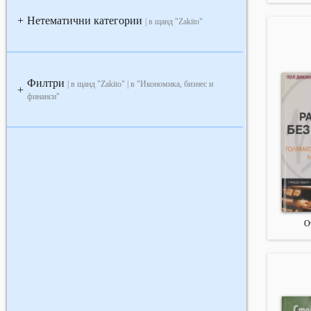
Нетематични категории
+
| в щанд "Zakito"
Филтри
| в щанд "Zakito" | в "Икономика, бизнес и
+
финанси"
О