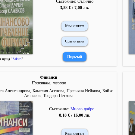
Състояние: Отлично
3,58 € / 7,00 лв.
Към книгата
Сравни цени
т щанд "
Zakito
"
Финанси
Практика, теория
та Александрова, Камелия Асенова, Пресияна Нейкова, Бойко
Атанасов, Теодора Петкова
Състояние:
Много добро
8,18 € / 16,00 лв.
Към книгата