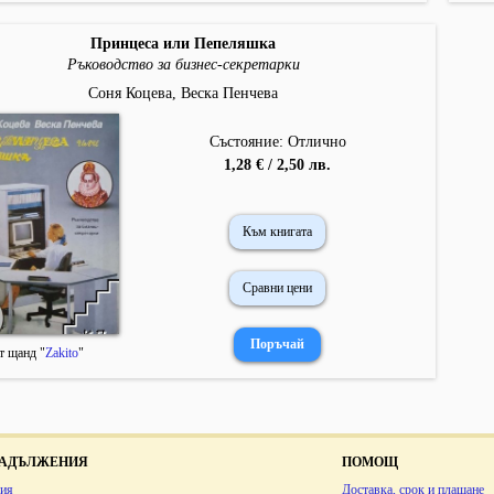
Принцеса или Пепеляшка
Ръководство за бизнес-секретарки
Соня Коцева, Веска Пенчева
Състояние: Отлично
1,28 € / 2,50 лв.
Към книгата
Сравни цени
т щанд "
Zakito
"
 ЗАДЪЛЖЕНИЯ
ПОМОЩ
ия
Доставка, срок и плащане