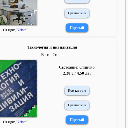
Сравни цени
От щанд "
Zakito
"
Технология и цивилизация
Васил Сивов
Състояние: Отлично
2,30 € / 4,50 лв.
Към книгата
Сравни цени
От щанд "
Zakito
"