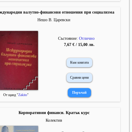
ждународни валутно-финансови отношения при социализма
Нешо В. Царевски
Състояние:
Отлично
7,67 € / 15,00 лв.
Към книгата
Сравни цени
От щанд "
Zakito
"
Корпоративни финанси. Кратък курс
Колектив