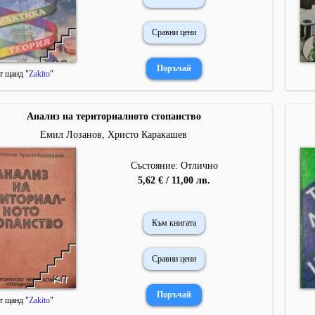
Сравни цени
т щанд "
Zakito
"
Анализ на териториалното стопанство
Емил Лозанов, Христо Каракашев
Състояние: Отлично
5,62 € / 11,00 лв.
Към книгата
Сравни цени
т щанд "
Zakito
"