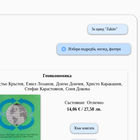
За щанд "Zakito"
Избери подредба, изглед, филтри
Геоикономика
стьо Кръстев, Емил Лозанов, Дончо Дончев, Христо Каракашев,
Стефан Карастоянов, Соня Докова
Състояние: Отлично
14,06 € / 27,50 лв.
Към книгата