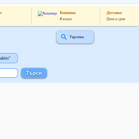
т
Кошница
Доставка
0
книги
Цена и срок
Търсачка
akito"