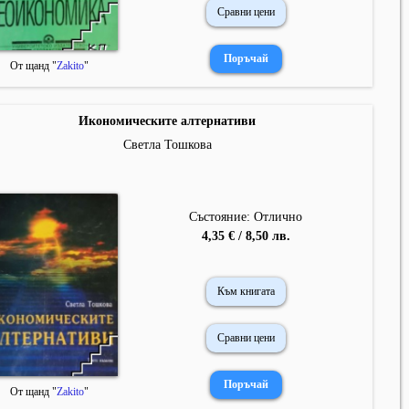
Сравни цени
От щанд "
Zakito
"
Икономическите алтернативи
Светла Тошкова
Състояние: Отлично
4,35 € / 8,50 лв.
Към книгата
Сравни цени
От щанд "
Zakito
"