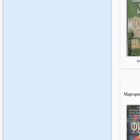
О
Маргари