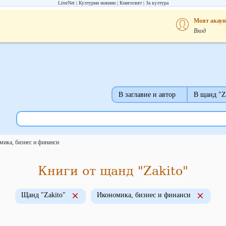
LiterNet
Културни новини
Книгосвят
За култура
Моят акаун
Вход
В заглавие и автор
В щанд "Z
мика, бизнес и финанси
Книги от щанд "Zakito"
Щанд "Zakito"
Икономика, бизнес и финанси