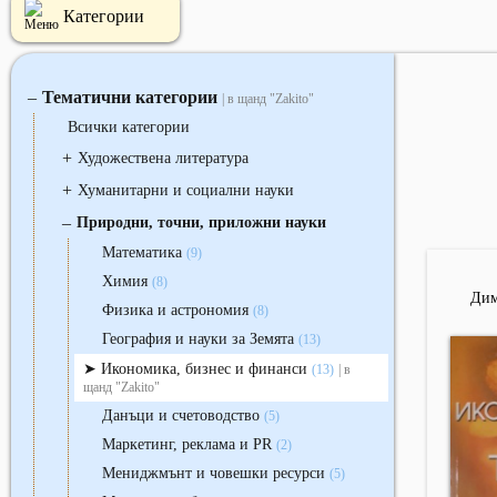
Категории
Тематични категории
‒
| в щанд "Zakito"
Всички категории
+
Художествена литература
+
Хуманитарни и социални науки
‒
Природни, точни, приложни науки
Математика
(9)
Химия
(8)
Дим
Физика и астрономия
(8)
География и науки за Земята
(13)
Икономика, бизнес и финанси
(13)
| в
щанд "Zakito"
Данъци и счетоводство
(5)
Маркетинг, реклама и PR
(2)
Мениджмънт и човешки ресурси
(5)