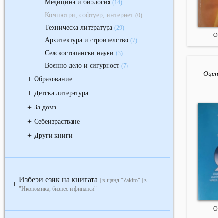
Медицина и биология
(14)
Компютри, софтуер, интернет
(0)
Техническа литература
(29)
О
Архитектура и строителство
(7)
Селскостопански науки
(3)
Военно дело и сигурност
(7)
Оцен
+
Образование
+
Детска литература
+
За дома
+
Себеизрастване
+
Други книги
Избери език на книгата
| в щанд "Zakito" | в
+
"Икономика, бизнес и финанси"
О