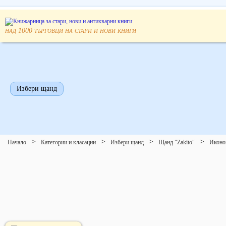
над
търговци на стари и нови книги
1000
Избери щанд
Начало
Категории и класации
Избери щанд
Щанд "Zakito"
Иконо