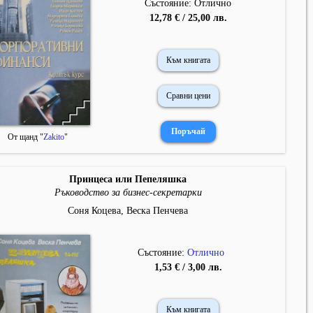
Състояние: Отлично
12,78 € / 25,00 лв.
Към книгата
Сравни цени
От щанд "
Zakito
"
Принцеса или Пепеляшка
Ръководство за бизнес-секретарки
Соня Коцева, Веска Пенчева
Състояние:
Отлично
1,53 € / 3,00 лв.
Към книгата