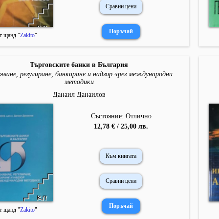
Сравни цени
т щанд "
Zakito
"
Търговските банки в България
яване, регулиране, банкиране и надзор чрез международни
методики
Данаил Данаилов
Състояние: Отлично
12,78 € / 25,00 лв.
Към книгата
Сравни цени
т щанд "
Zakito
"