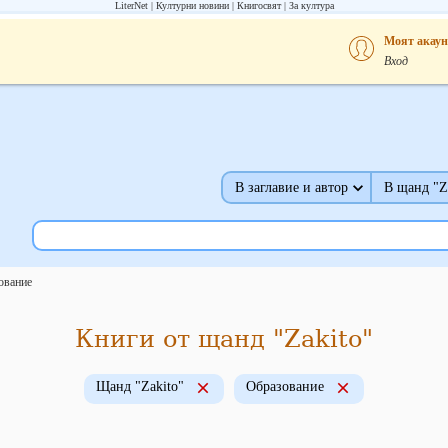
LiterNet
Културни новини
Книгосвят
За култура
Моят акаун
Вход
В заглавие и автор
В щанд "Z
ование
Книги от щанд "Zakito"
Щанд "Zakito"
Образование