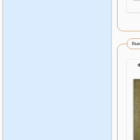
Въве
Ф