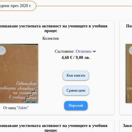
дени през 2020 г.
вишаване умствената активност на учениците в учебния
По
процес
Колектив
Състояние:
Отлично
4,60 € / 9,00 лв.
Към книгата
Сравни цени
От щанд "
Zakito
"
вишаване умствената активност на учениците в учебния
Зако
процес