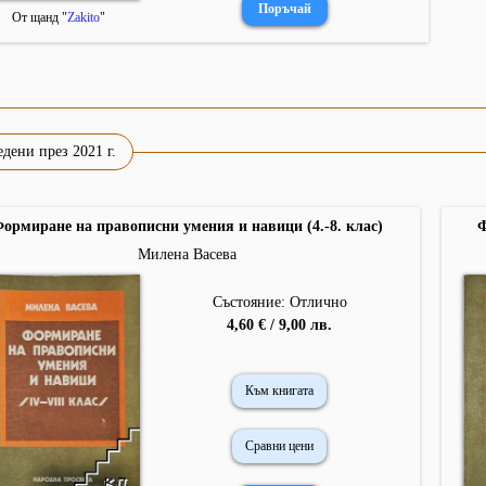
От щанд "
Zakito
"
дени през 2021 г.
ормиране на правописни умения и навици (4.-8. клас)
Ф
Милена Васева
Състояние: Отлично
4,60 € / 9,00 лв.
Към книгата
Сравни цени