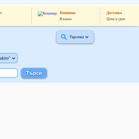
т
Кошница
Доставка
0
книги
Цена и срок
Търсачка
akito"