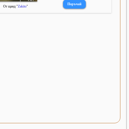
От щанд "
Zakito
"