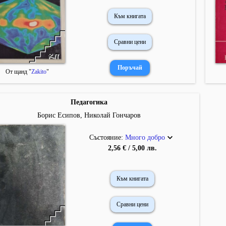
Към книгата
Сравни цени
От щанд "
Zakito
"
Педагогика
Борис Есипов, Николай Гончаров
Състояние:
Много добро
2,56 € / 5,00 лв.
Към книгата
Сравни цени