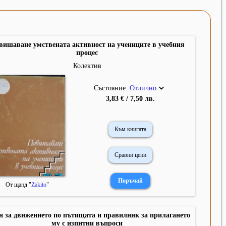
вишаване умствената активност на учениците в учебния
процес
Колектив
Състояние:
Отлично
3,83 € / 7,50 лв.
Към книгата
Сравни цени
От щанд "
Zakito
"
н за движението по пътищата и правилник за прилагането
му с изпитни въпроси