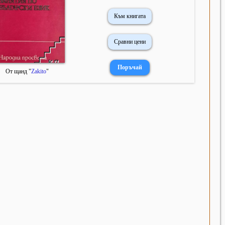
Към книгата
Сравни цени
От щанд "
Zakito
"