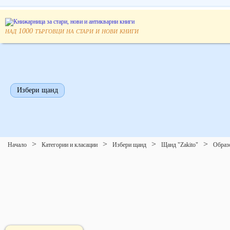
над
търговци на стари и нови книги
1000
Избери щанд
Начало
Категории и класации
Избери щанд
Щанд "Zakito"
Образ