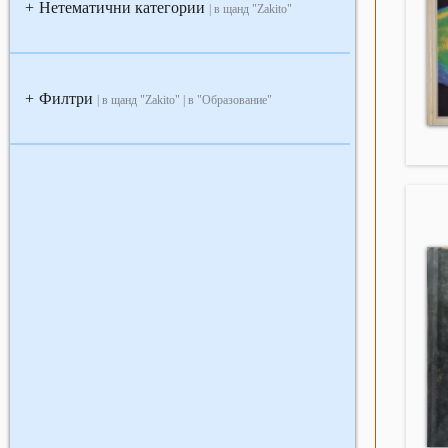
Нетематични категории
+
| в щанд "Zakito"
Филтри
+
| в щанд "Zakito" | в "Образование"