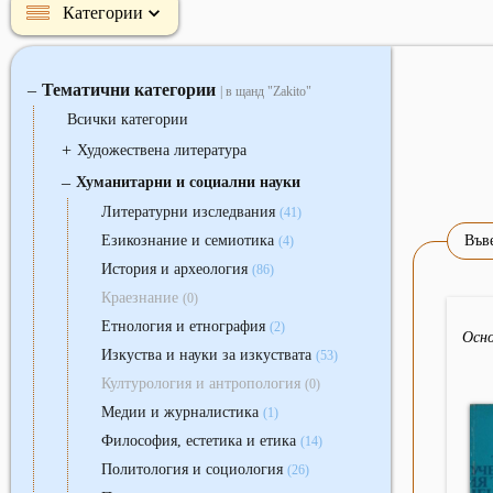
Категории
Тематични категории
‒
| в щанд "Zakito"
Всички категории
+
Художествена литература
‒
Хуманитарни и социални науки
Литературни изследвания
(41)
Езикознание и семиотика
Въве
(4)
История и археология
(86)
Краезнание
(0)
Етнология и етнография
(2)
Осно
Изкуства и науки за изкуствата
(53)
Културология и антропология
(0)
Медии и журналистика
(1)
Философия, естетика и етика
(14)
Политология и социология
(26)