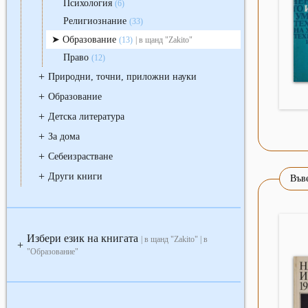
Психология
(6)
Религиознание
(33)
Образование
(13)
| в щанд "Zakito"
Право
(12)
+
Природни, точни, приложни науки
+
Образование
+
Детска литература
+
За дома
+
Себеизрастване
+
Други книги
Въве
Избери език на книгата
| в щанд "Zakito" | в
+
"Образование"