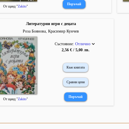
От щанд "
Zakito
"
Литературни игри с децата
Роза Боянова, Красимир Кунчев
Състояние:
Отлично
2,56 € / 5,00 лв.
Към книгата
Сравни цени
От щанд "
Zakito
"