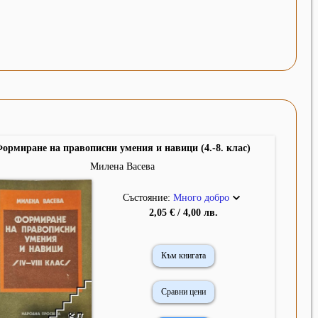
ормиране на правописни умения и навици (4.-8. клас)
Милена Васева
Състояние:
Много добро
2,05 € / 4,00 лв.
Към книгата
Сравни цени