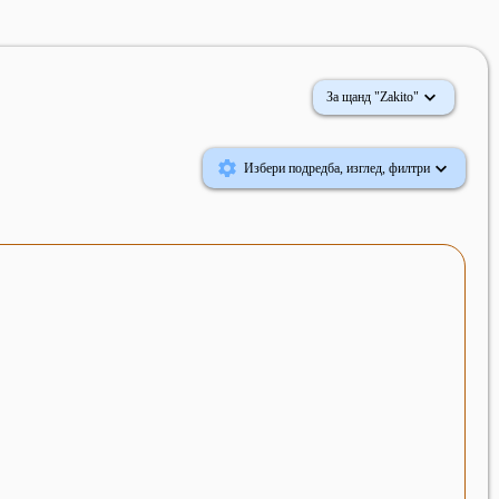
За щанд "Zakito"
Избери подредба, изглед, филтри