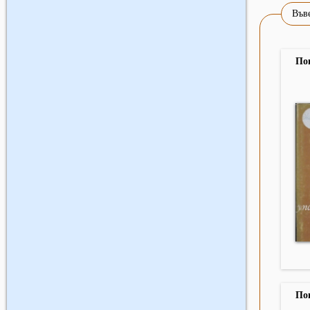
Въве
По
По