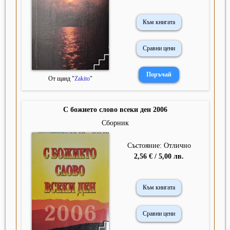
Към книгата
Сравни цени
От щанд "
Zakito
"
С божието слово всеки ден 2006
Сборник
Състояние: Отлично
2,56 € / 5,00 лв.
Към книгата
Сравни цени