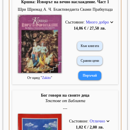
Кршна: Изворът на вечно наслаждение. Част 1
Шри Шримад А. Ч. Бхактиведанта Свами Прабхупада
Състояние:
Много добро
14,06 € / 27,50 лв.
Към книгата
Сравни цени
От щанд "
Zakito
"
Бог говори на своите деца
Текстове от Библията
---
Състояние:
Отлично
1,02 € / 2,00 лв.