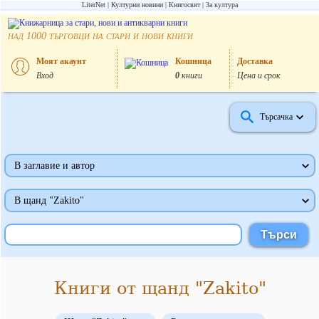
LiterNet
Културни новини
Книгосвят
За култура
над
търговци на стари и нови книги
1000
Моят акаунт
Кошница
Доставка
Вход
0
книги
Цена и срок
Търсачка
В заглавие и автор
В щанд "Zakito"
Книги от щанд "Zakito"