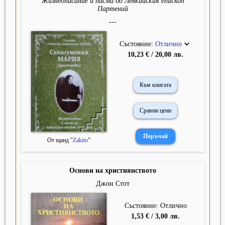
Жизнеописание и писма до Левкийския епископ
Партений
---
Състояние:
Отлично
10,23 € / 20,00 лв.
Към книгата
Сравни цени
От щанд "
Zakito
"
Основи на християнството
Джон Стот
Състояние: Отлично
1,53 € / 3,00 лв.