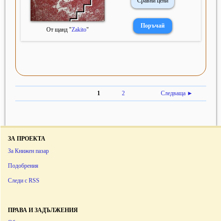
Сравни цени
От щанд "
Zakito
"
1
2
Следваща ►
ЗА ПРОЕКТА
За Книжен пазар
Подобрения
Следи с RSS
ПРАВА И ЗАДЪЛЖЕНИЯ