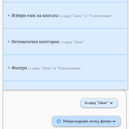
Избери език на книгата
+
| в щанд "Zakito" | в "Религиознание"
Нетематични категории
+
| в щанд "Zakito"
Филтри
+
| в щанд "Zakito" | в "Религиознание"
За щанд "Zakito"
Избери подредба, изглед, филтри