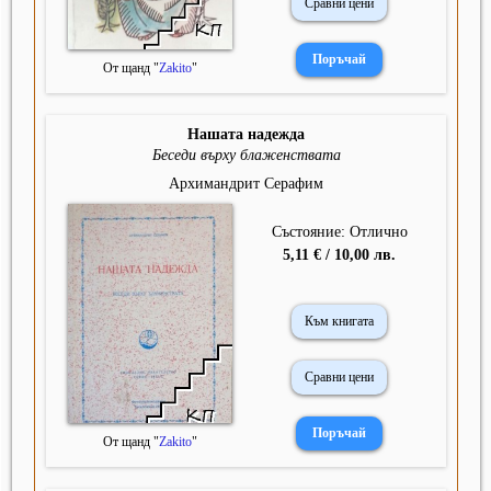
Сравни цени
От щанд "
Zakito
"
Нашата надежда
Беседи върху блаженствата
Архимандрит Серафим
Състояние: Отлично
5,11 € / 10,00 лв.
Към книгата
Сравни цени
От щанд "
Zakito
"