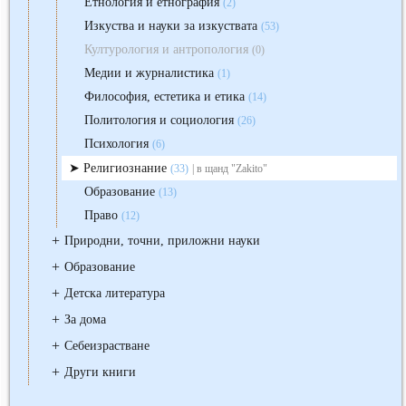
Етнология и етнография
(2)
Изкуства и науки за изкуствата
(53)
Културология и антропология
(0)
Медии и журналистика
(1)
Философия, естетика и етика
(14)
Политология и социология
(26)
Психология
(6)
Религиознание
(33)
| в щанд "Zakito"
Образование
(13)
Право
(12)
+
Природни, точни, приложни науки
+
Образование
+
Детска литература
+
За дома
+
Себеизрастване
+
Други книги