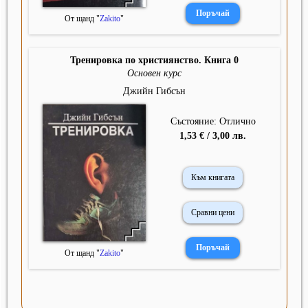
От щанд "
Zakito
"
Тренировка по християнство. Книга 0
Основен курс
Джийн Гибсън
Състояние: Отлично
1,53 € / 3,00 лв.
Към книгата
Сравни цени
От щанд "
Zakito
"