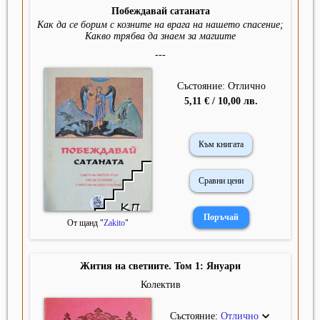
Побеждавай сатаната
Как да се борим с козните на врага на нашето спасение;
Какво трябва да знаем за магиите
---
Състояние: Отлично
5,11 € / 10,00 лв.
Към книгата
Сравни цени
От щанд "
Zakito
"
Жития на светиите. Том 1: Януари
Колектив
Състояние:
Отлично