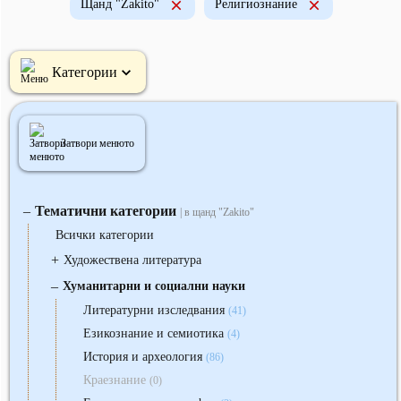
Щанд "Zakito"
Религиознание
Категории
Затвори менюто
Тематични категории
‒
| в щанд "Zakito"
Всички категории
+
Художествена литература
‒
Хуманитарни и социални науки
Литературни изследвания
(41)
Езикознание и семиотика
(4)
История и археология
(86)
Краезнание
(0)