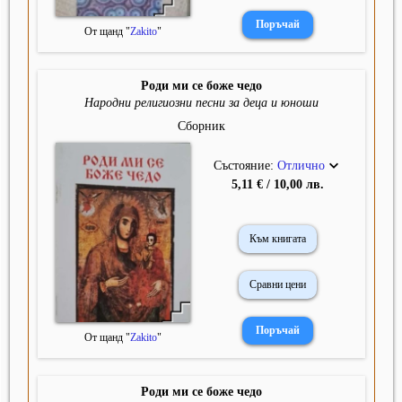
От щанд "
Zakito
"
Роди ми се боже чедо
Народни религиозни песни за деца и юноши
Сборник
Състояние:
Отлично
5,11 € / 10,00 лв.
Към книгата
Сравни цени
От щанд "
Zakito
"
Роди ми се боже чедо