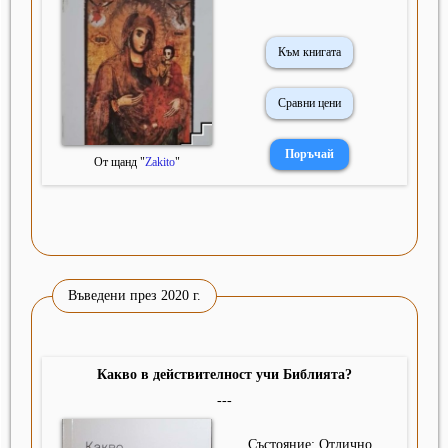
Към книгата
Сравни цени
От щанд "
Zakito
"
Въведени през 2020 г.
Какво в действителност учи Библията?
---
Състояние: Отлично