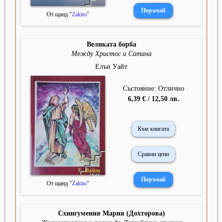
От щанд "
Zakito
"
Великата борба
Между Христос и Сатана
Елън Уайт
Състояние: Отлично
6,39 € / 12,50 лв.
Към книгата
Сравни цени
От щанд "
Zakito
"
Схиигумения Мария (Дохторова)