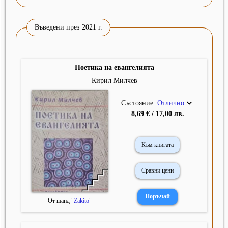
Въведени през 2021 г.
Поетика на евангелията
Кирил Милчев
Състояние:
Отлично
8,69 € / 17,00 лв.
Към книгата
Сравни цени
От щанд "
Zakito
"