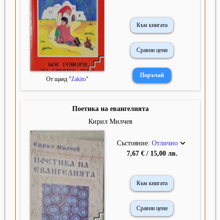
Към книгата
Сравни цени
От щанд "
Zakito
"
Поетика на евангелията
Кирил Милчев
Състояние:
Отлично
7,67 € / 15,00 лв.
Към книгата
Сравни цени