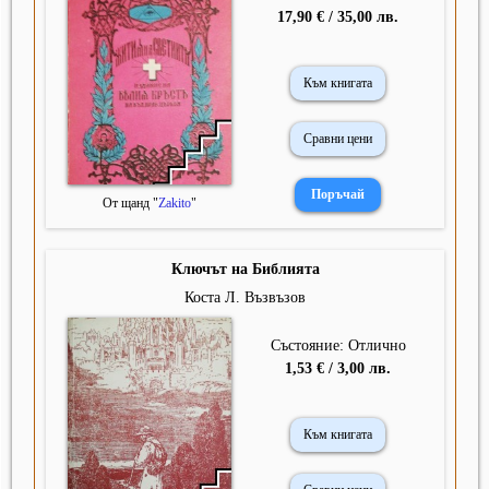
17,90 € / 35,00 лв.
Към книгата
Сравни цени
От щанд "
Zakito
"
Ключът на Библията
Коста Л. Възвъзов
Състояние: Отлично
1,53 € / 3,00 лв.
Към книгата