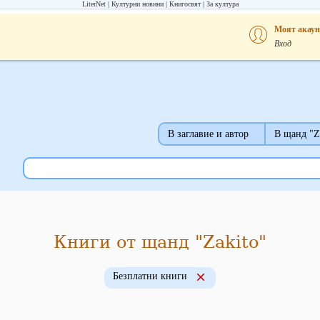
LiterNet
Културни новини
Книгосвят
За култура
Моят акаун
Вход
В заглавие и автор
В щанд "Z
Книги от щанд "Zakito"
Безплатни книги