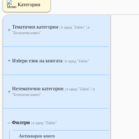
Категории
Тематични категории
| в щанд "Zakito" | в
+
"Безплатни книги"
Избери език на книгата
+
| в щанд "Zakito"
Нетематични категории
| в щанд "Zakito" | в
+
"Безплатни книги"
Филтри
‒
| в щанд "Zakito"
Антикварни книги