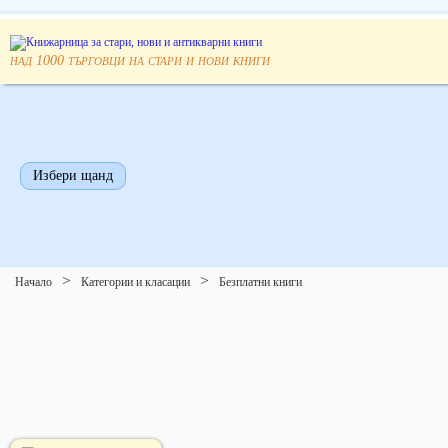
над
търговци на стари и нови книги
1000
Избери щанд
Начало
Категории и класации
Безплатни книги