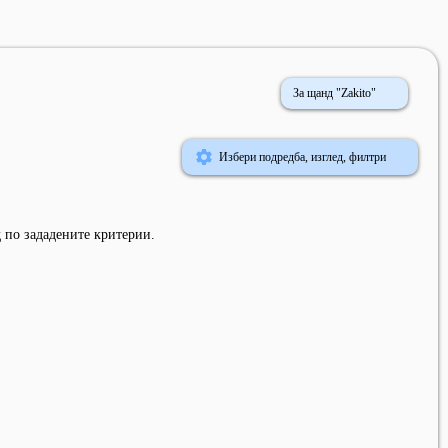
За щанд "Zakito"
Избери подредба, изглед, филтри
 по зададените критерии.