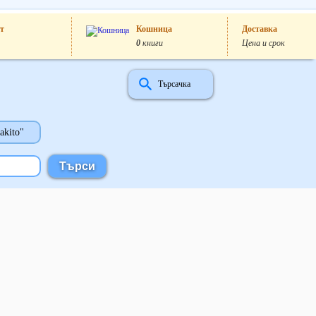
т
Кошница
Доставка
0
книги
Цена и срок
Търсачка
akito"