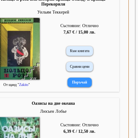
Перекориля
Уильям Теккерей
Състояние: Отлично
7,67 € / 15,00 лв.
Към книгата
Сравни цени
От щанд "
Zakito
"
Оазисы на дне океана
Люсьен Лобье
Състояние: Отлично
6,39 € / 12,50 лв.