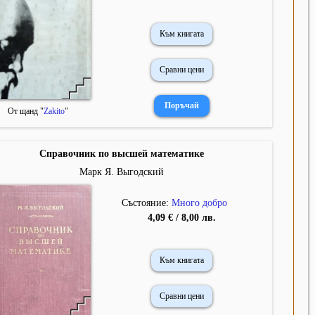
Към книгата
Сравни цени
От щанд "
Zakito
"
Справочник по высшей математике
Марк Я. Выгодский
Състояние:
Много добро
4,09 € / 8,00 лв.
Към книгата
Сравни цени