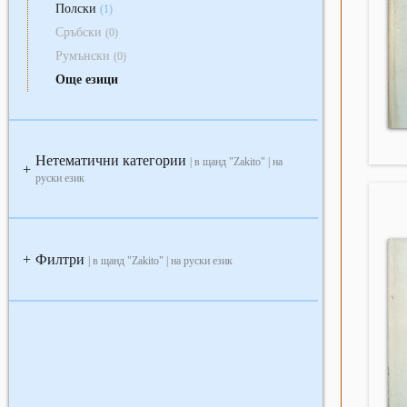
Полски
(1)
Сръбски
(0)
Румънски
(0)
Още езици
Нетематични категории
| в щанд "Zakito" | на
+
руски език
Филтри
+
| в щанд "Zakito" | на руски език