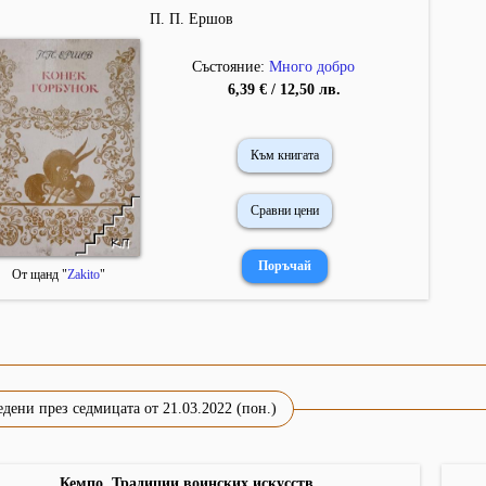
П. П. Ершов
Състояние:
Много добро
6,39 € / 12,50 лв.
Към книгата
Сравни цени
От щанд "
Zakito
"
дени през седмицата от 21.03.2022 (пон.)
Кемпо. Традиции воинских искусств