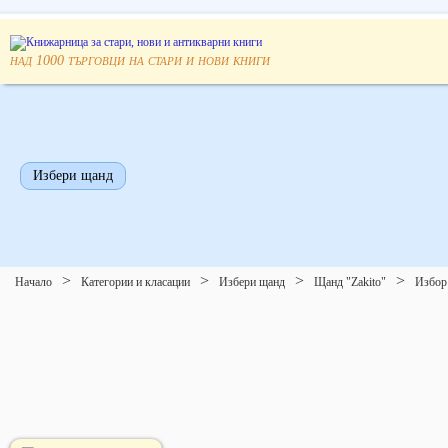
над
търговци на стари и нови книги
1000
Избери щанд
Начало
Категории и класации
Избери щанд
Щанд "Zakito"
Избор 