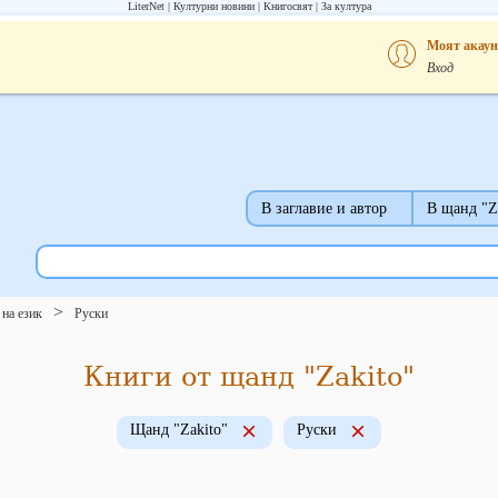
LiterNet
Културни новини
Книгосвят
За култура
Моят акаун
Вход
В заглавие и автор
В щанд "Z
на език
Руски
Книги от щанд "Zakito"
Щанд "Zakito"
Руски