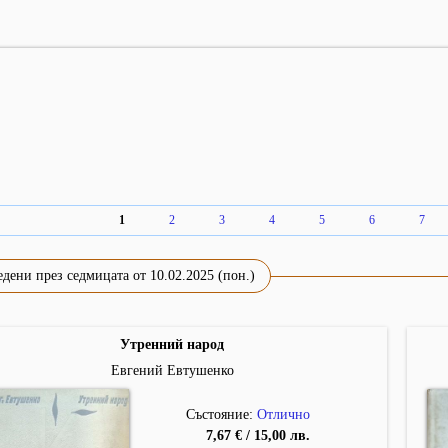
1
2
3
4
5
6
7
дени през седмицата от 10.02.2025 (пон.)
Утренний народ
Евгений Евтушенко
Състояние:
Отлично
7,67 € / 15,00 лв.