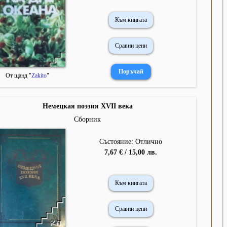
Към книгата
Сравни цени
От щанд "
Zakito
"
Немецкая поэзия XVII века
Сборник
Състояние: Отлично
7,67 € / 15,00 лв.
Към книгата
Сравни цени