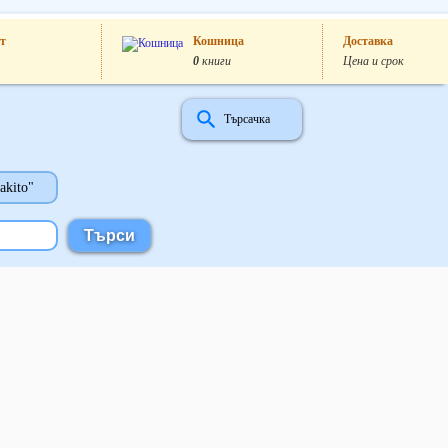
т
Кошница
Доставка
0
книги
Цена и срок
Търсачка
akito"