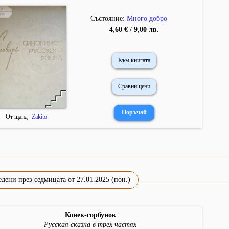
Състояние:
Много добро
4,60 € / 9,00 лв.
Към книгата
Сравни цени
От щанд "
Zakito
"
дени през седмицата от 27.01.2025 (пон.)
Конек-горбунок
Русская сказка в трех частях