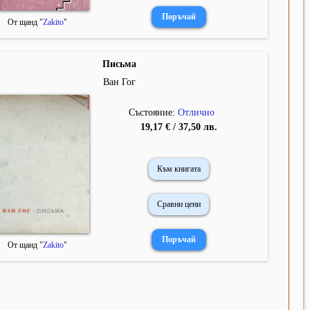
От щанд "
Zakito
"
Письма
Ван Гог
Състояние:
Отлично
19,17 € / 37,50 лв.
Към книгата
Сравни цени
От щанд "
Zakito
"