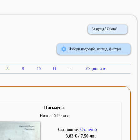
За щанд "Zakito"
Избери подредба, изглед, филтри
8
9
10
11
...
Следваща ►
Письмена
Николай Рерих
Състояние:
Отлично
3,83 € / 7,50 лв.