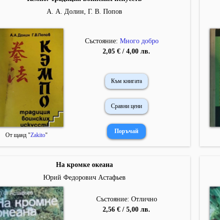
А. А. Долин, Г. В. Попов
Състояние:
Много добро
2,05 € / 4,00 лв.
Към книгата
Сравни цени
От щанд "
Zakito
"
На кромке океана
Юрий Федорович Астафьев
Състояние: Отлично
2,56 € / 5,00 лв.