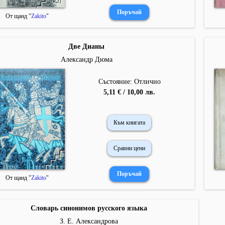
От щанд "
Zakito
"
Две Дианы
Александр Дюма
Състояние: Отлично
5,11 € / 10,00 лв.
Към книгата
Сравни цени
От щанд "
Zakito
"
Словарь синонимов русского языка
З. Е. Александрова