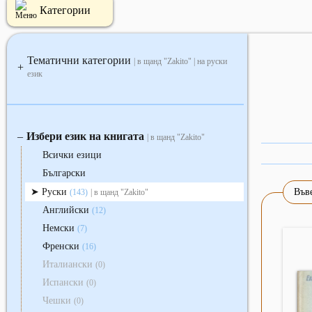
Категории
Тематични категории
| в щанд "Zakito" | на руски
+
език
Избери език на книгата
‒
| в щанд "Zakito"
Всички езици
Български
Руски
Въве
(143)
| в щанд "Zakito"
Английски
(12)
Немски
(7)
Френски
(16)
Италиански
(0)
Испански
(0)
Чешки
(0)