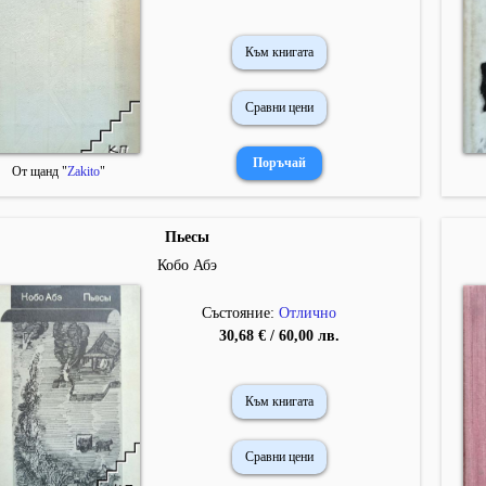
Към книгата
Сравни цени
От щанд "
Zakito
"
Пьесы
Кобо Абэ
Състояние:
Отлично
30,68 € / 60,00 лв.
Към книгата
Сравни цени