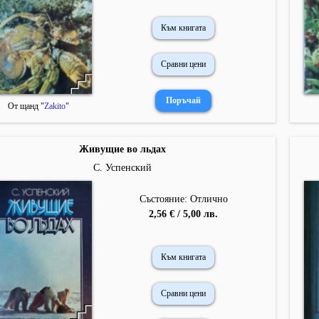
Към книгата
Сравни цени
От щанд "
Zakito
"
Живущие во льдах
С. Успенский
Състояние: Отлично
2,56 € / 5,00 лв.
Към книгата
Сравни цени