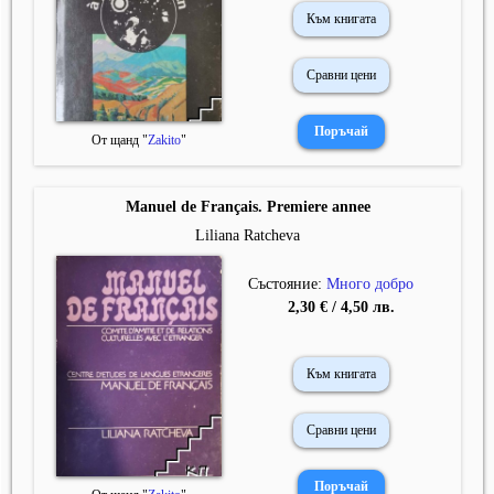
Към книгата
Сравни цени
От щанд "
Zakito
"
Manuel de Français. Premiere annee
Liliana Ratcheva
Състояние:
Много добро
2,30 € / 4,50 лв.
Към книгата
Сравни цени