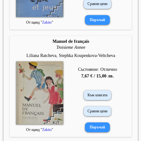
Сравни цени
От щанд "
Zakito
"
Manuel de français
Troisieme Annee
Liliana Ratcheva, Stephka Koupenkova-Veltcheva
Състояние: Отлично
7,67 € / 15,00 лв.
Към книгата
Сравни цени
От щанд "
Zakito
"