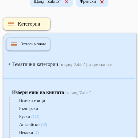
Щанд "Zakito"
Френски
Категории
Затвори менюто
Тематични категории
+
| в щанд "Zakito" | на френски език
Избери език на книгата
‒
| в щанд "Zakito"
Всички езици
Български
Руски
(143)
Английски
(12)
Немски
(7)