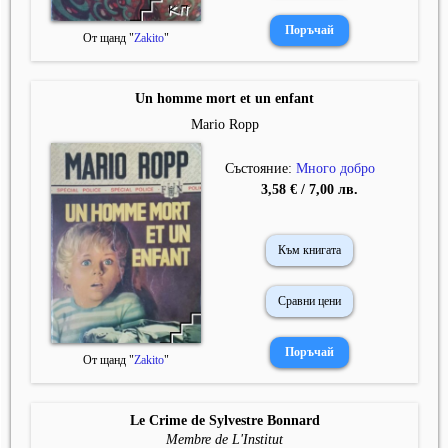
От щанд "
Zakito
"
Un homme mort et un enfant
Mario Ropp
Състояние:
Много добро
3,58 € / 7,00 лв.
Към книгата
Сравни цени
От щанд "
Zakito
"
Le Crime de Sylvestre Bonnard
Membre de L'Institut