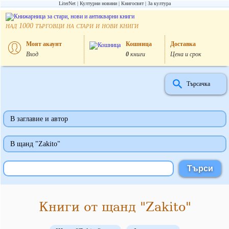
LiterNet
Културни новини
Книгосвят
За култура
над
търговци на стари и нови книги
1000
Моят акаунт
Кошница
Доставка
Вход
0
книги
Цена и срок
Търсачка
В заглавие и автор
В щанд "Zakito"
Книги от щанд "Zakito"