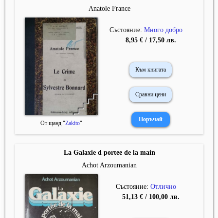
Anatole France
Състояние:
Много добро
8,95 € / 17,50 лв.
Към книгата
Сравни цени
От щанд "
Zakito
"
La Galaxie d portee de la main
Achot Arzoumanian
Състояние:
Отлично
51,13 € / 100,00 лв.