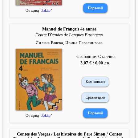
От щанд "
Zakito
"
Manuel de Français 4e annee
Centre D'etudes de Langues Etrangeres
Лиляна Рачева, Ирина Паралингова
Състояние: Отлично
3,07 € / 6,00 лв.
Към книгата
Сравни цени
От щанд "
Zakito
"
Contes des Vosges / Les histoires du Pere Simon / Contes