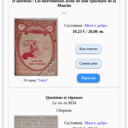
D'autrefois / Les merveilleuses avent de Don Quichotte de la
Manche
---
Състояние:
Много добро
10,23 € / 20,00 лв.
Към книгата
Сравни цени
От щанд "
Zakito
"
Questions et réponses
La vie en RDA
Сборник
Състояние:
Много добро