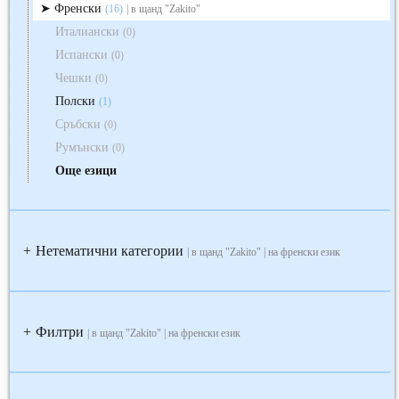
Френски
(16)
| в щанд "Zakito"
Италиански
(0)
Испански
(0)
Чешки
(0)
Полски
(1)
Сръбски
(0)
Румънски
(0)
Още езици
Нетематични категории
+
| в щанд "Zakito" | на френски език
Филтри
+
| в щанд "Zakito" | на френски език