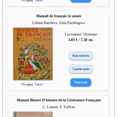
От щанд "
Zakito
"
Manuel de français 5e année
Liliana Ratcheva, Irina Paralingova
Състояние: Отлично
3,83 € / 7,50 лв.
Към книгата
Сравни цени
От щанд "
Zakito
"
Manuel Illustré D'histoire de la Littérature Française
G. Lanson, P. Tuffrau