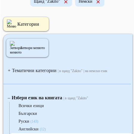
Щанд "Zakito"
Немски
Категории
Затвори менюто
Тематични категории
+
| в щанд "Zakito" | на немски език
Избери език на книгата
‒
| в щанд "Zakito"
Всички езици
Български
Руски
(143)
Английски
(12)