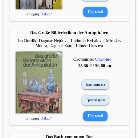
От щанд "
Zakito
"
Das Große Bilderlexikon der Antiquitäten
Jan Durdik, Dagmar Hejdova, Ludmila Kybalova, Miroslav
Mudra, Dagmar Stara, Libuse Uresova
Състояние:
Отлично
25,56 € / 50,00 лв.
Към книгата
Сравни цени
От щанд "
Zakito
"
Das Buch vom guten Ton