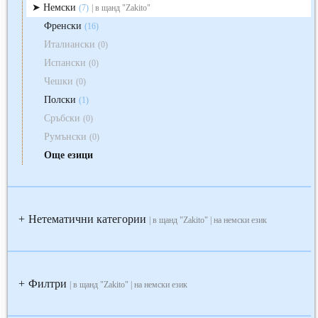
Немски
(7)
| в щанд "Zakito"
Френски
(16)
Италиански
(0)
Испански
(0)
Чешки
(0)
Полски
(1)
Сръбски
(0)
Румънски
(0)
Още езици
Нетематични категории
+
| в щанд "Zakito" | на немски език
Филтри
+
| в щанд "Zakito" | на немски език