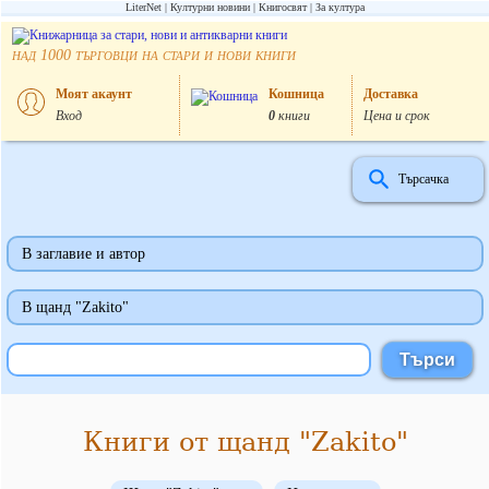
LiterNet
Културни новини
Книгосвят
За култура
над
търговци на стари и нови книги
1000
Моят акаунт
Кошница
Доставка
Вход
0
книги
Цена и срок
Търсачка
В заглавие и автор
В щанд "Zakito"
Книги от щанд "Zakito"