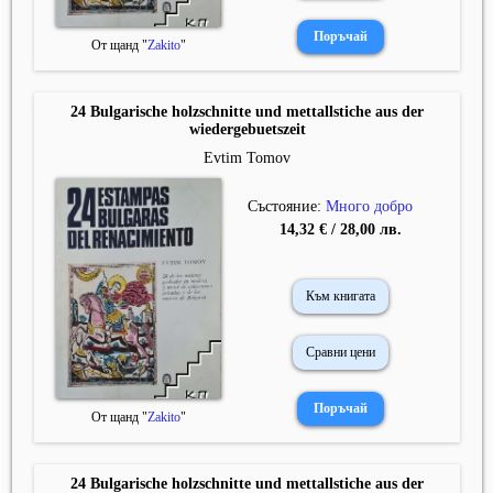
От щанд "
Zakito
"
24 Bulgarische holzschnitte und mettallstiche aus der
wiedergebuetszeit
Evtim Tomov
Състояние:
Много добро
14,32 € / 28,00 лв.
Към книгата
Сравни цени
От щанд "
Zakito
"
24 Bulgarische holzschnitte und mettallstiche aus der